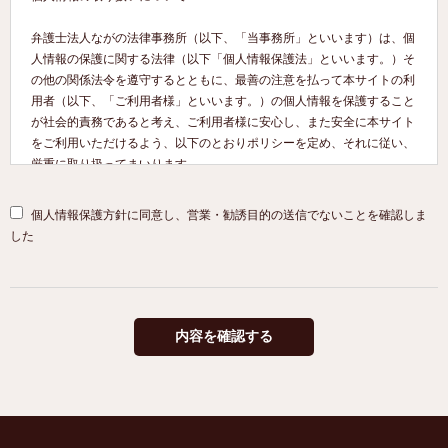
弁護士法人ながの法律事務所（以下、「当事務所」といいます）は、個
人情報の保護に関する法律（以下「個人情報保護法」といいます。）そ
の他の関係法令を遵守するとともに、最善の注意を払って本サイトの利
用者（以下、「ご利用者様」といいます。）の個人情報を保護すること
が社会的責務であると考え、ご利用者様に安心し、また安全に本サイト
をご利用いただけるよう、以下のとおりポリシーを定め、それに従い、
厳重に取り扱ってまいります。
１. 個人情報を収集・利用する目的について
個人情報保護方針に同意し、営業・勧誘目的の送信でないことを確認しま
当事務所は、ご利用者様の同意のもと、氏名、メールアドレス、住所等
した
の個人情報を収集させていただくことがあります。これらの情報は、以
下の目的に利用します。
●ご利用者様の希望に応じた法的サービス・情報等の提供
●お問い合わせへの対応
●本サイト利用時の利便性の向上
●上記目的に付随する業務
２. 個人情報の第三者提供について
当事務所は、ご利用者様の個人情報を、事前の同意なく第三者提供する
ことはありません。ただし、次の各号の場合は除くものとします。