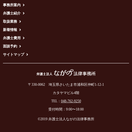
事務所案内
●人の生命、身体または財産の保護のために必要がある場合であって、
弁護士紹介
ご本人の同意を得ることが困難である場合
取扱業務
●当事務所または第三者の権利、利益、名誉、信用等を保護するために
必要であると当事務所が判断した場合
新着情報
●ご利用者様がご自身の個人情報の開示を事前承認した場合
弁護士費用
面談予約
３. 個人情報の開示、訂正・追加・削除、利用停止等
当事務所は、個人情報について、開示、訂正・追加・削除、利用停止等
サイトマップ
のお申し出があった場合には、お申し出いただいた方がご本人であるこ
とを確認のうえ、個人情報保護法の定めに従い遅滞なく対応します。
また、開示に際しては、手数料をいただくことがありますので、あらか
じめご了承ください。
〒330-0062 埼玉県さいたま市浦和区仲町1-12-1
４. アクセス解析ツールについて
カタヤマビル4階
本サイトでは、Googleによるアクセス解析ツール「Googleアナリティク
TEL：
048-762-9250
ス」を利用しています。 このGoogleアナリティクスはトラフィックデー
タの収集のためにCookieを使用しています。 このトラフィックデータは
受付時間：9:00〜18:00
匿名で収集されており、個人を特定するものではありません。 この機
©2019 弁護士法人ながの法律事務所
能は、Cookieを無効にすることで収集を拒否することができますので、
お使いのブラウザの設定をご確認ください。この規約に関して、詳しく